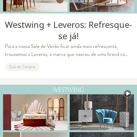
Westwing + Leveros: Refresque-
se já!
Para a nossa Sale de Verão ficar ainda mais refrescante,
trouxemos a Leveros, a marca que nasceu de uma brand com
quase 40 anos de tradição, especialista em climatização e
Guia de Compras
dona de um portfolio rechead