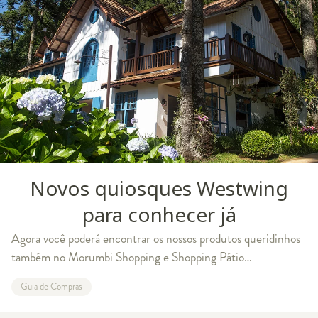
Novos quiosques Westwing
para conhecer já
Agora você poderá encontrar os nossos produtos queridinhos
também no Morumbi Shopping e Shopping Pátio
Higienópolis, em São Paulo O mês de outubro foi marcado
Guia de Compras
por grandes novidades aqui no Westwi