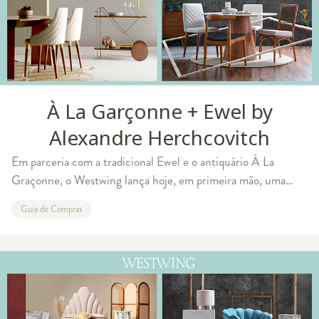
À La Garçonne + Ewel by
Alexandre Herchcovitch
Em parceria com a tradicional Ewel e o antiquário À La
Graçonne, o Westwing lança hoje, em primeira mão, uma
linha de acessórios para cozinha esmaltados em ágata assinada
Guia de Compras
por Alexandre Herchcovitch. Q