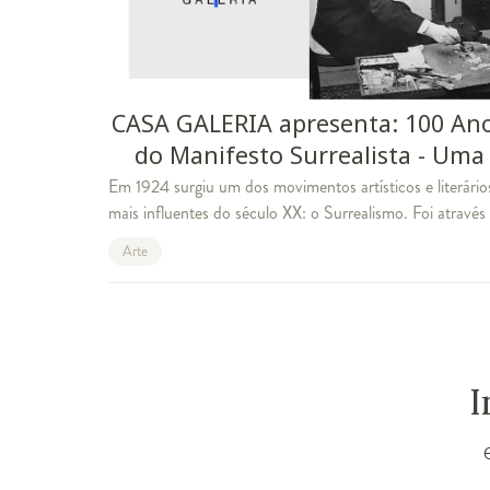
CASA GALERIA apresenta: 100 An
do Manifesto Surrealista - Uma
Jornada pelo Sonho e o
Em 1924 surgiu um dos movimentos artísticos e literário
mais influentes do século XX: o Surrealismo. Foi através
Inconsciente
“Manifesto Surrealista” que o escritor André Breton
Arte
articulou suas ideias, sentimen
I