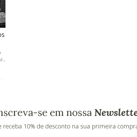
os
s
 do
nscreva-se em nossa
Newslett
e receba 10% de desconto na sua primeira compr