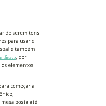
ar de serem tons
res para usar e
ssoal e também
andinavo
, por
m os elementos
 para começar a
mônico,
a mesa posta até